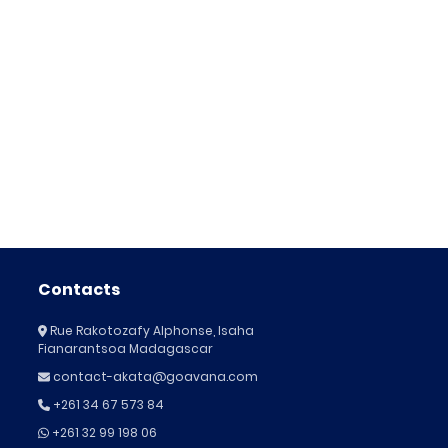
Contacts
Rue Rakotozafy Alphonse, Isaha
Fianarantsoa Madagascar
contact-akata@goavana.com
+261 34 67 573 84
+261 32 99 198 06